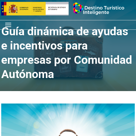
Saltar
Inicio
al
contenido
Menú
Guía dinámica de ayudas
e incentivos para
empresas por Comunidad
Autónoma