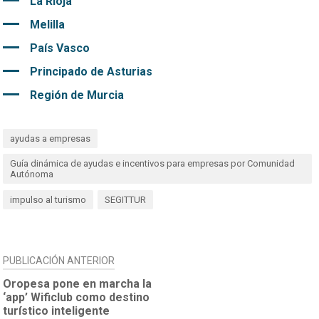
La Rioja
Melilla
País Vasco
Principado de Asturias
Región de Murcia
ayudas a empresas
Guía dinámica de ayudas e incentivos para empresas por Comunidad
Autónoma
impulso al turismo
SEGITTUR
NAVEGACIÓN
PUBLICACIÓN ANTERIOR
DE
Oropesa pone en marcha la
‘app’ Wificlub como destino
ENTRADAS
turístico inteligente