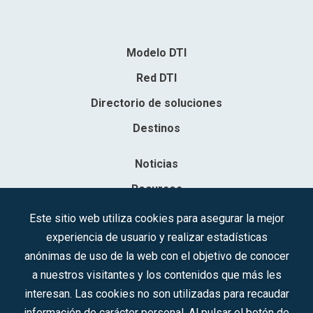
Modelo DTI
Red DTI
Directorio de soluciones
Destinos
Noticias
Recursos
Contacto
Este sitio web utiliza cookies para asegurar la mejor
experiencia de usuario y realizar estadísticas
Sociedad Mercantil Estatal para la Gestión de la Innovación y las
anónimas de uso de la web con el objetivo de conocer
Tecnologías Turísticas, S.A.M.P.
a nuestros visitantes y los contenidos que más les
Inscrita en el R.M. de Madrid, T, 12593, Se. 8, F. 129, H. 201.307.
interesan. Las cookies no son utilizadas para recaudar
C.I.F.: A-81/874.984
información de carácter personal. Al pulsar el botón de