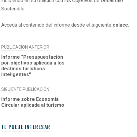
incidiendo en su relación con los Objetivos de Desarrollo
Sostenible.
Acceda al contenido del informe desde el siguiente
enlace
.
NAVEGACIÓN
PUBLICACIÓN ANTERIOR
DE
Informe “Presupuestación
por objetivos aplicada a los
ENTRADAS
destinos turísticos
inteligentes”
SIGUIENTE PUBLICACIÓN
Informe sobre Economía
Circular aplicada al turismo
TE PUEDE INTERESAR