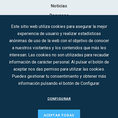
Noticias
Recursos
Contacto
Este sitio web utiliza cookies para asegurar la mejor
experiencia de usuario y realizar estadísticas
Sociedad Mercantil Estatal para la Gestión de la Innovación y las
anónimas de uso de la web con el objetivo de conocer
Tecnologías Turísticas, S.A.M.P.
a nuestros visitantes y los contenidos que más les
Inscrita en el R.M. de Madrid, T, 12593, Se. 8, F. 129, H. 201.307.
interesan. Las cookies no son utilizadas para recaudar
C.I.F.: A-81/874.984
información de carácter personal. Al pulsar el botón de
aceptar nos das permiso para utilizar las cookies.
Síguenos en redes sociales:
Puedes gestionar tu consentimiento y obtener más
información pulsando el botón de Configurar.
CONTACTO
CONFIGURAR
ACEPTAR TODAS
2022 © DTI · Todos los derechos reservados ·
Aviso legal
·