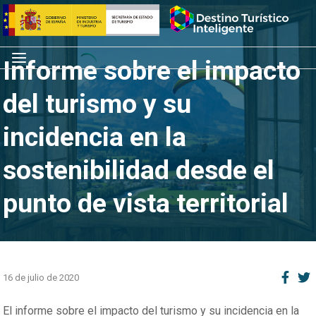
Saltar
Inicio
al
contenido
Menú
Informe sobre el impacto
del turismo y su
incidencia en la
sostenibilidad desde el
punto de vista territorial
16 de julio de 2020
El informe sobre el impacto del turismo y su incidencia en la