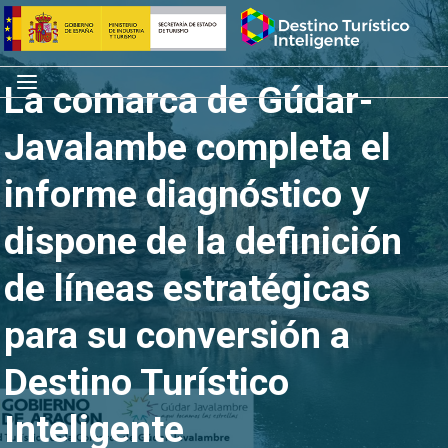
Saltar
Inicio
al
contenido
Menú
La comarca de Gúdar-
Javalambe completa el
informe diagnóstico y
dispone de la definición
de líneas estratégicas
para su conversión a
Destino Turístico
Inteligente