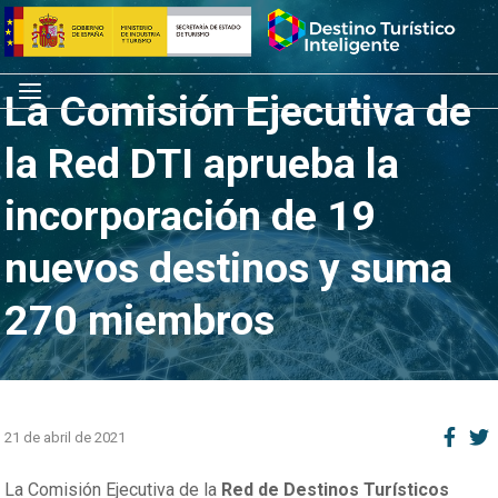
Saltar
Inicio
al
contenido
Menú
La Comisión Ejecutiva de
la Red DTI aprueba la
incorporación de 19
nuevos destinos y suma
270 miembros
21 de abril de 2021
La Comisión Ejecutiva de la
Red de Destinos Turísticos