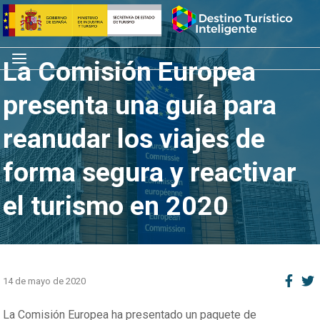
Saltar
Inicio
al
contenido
Menú
La Comisión Europea
presenta una guía para
reanudar los viajes de
forma segura y reactivar
el turismo en 2020
14 de mayo de 2020
La Comisión Europea ha presentado un paquete de