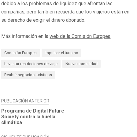
debido a los problemas de liquidez que afrontan las
compañías, pero también recuerda que los viajeros están en
su derecho de exigir el dinero abonado.
Más información en la
web de la Comisión Europea
Comisión Europea
Impulsar el turismo
Levantar restricciones de viaje
Nueva normalidad
Reabrir negocios turísticos
NAVEGACIÓN
PUBLICACIÓN ANTERIOR
DE
Programa de Digital Future
Society contra la huella
ENTRADAS
climática