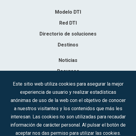
Modelo DTI
Red DTI
Directorio de soluciones
Destinos
Noticias
Recursos
Contacto
Este sitio web utiliza cookies para asegurar la mejor
experiencia de usuario y realizar estadísticas
Sociedad Mercantil Estatal para la Gestión de la Innovación y las
anónimas de uso de la web con el objetivo de conocer
Tecnologías Turísticas, S.A.M.P.
a nuestros visitantes y los contenidos que más les
Inscrita en el R.M. de Madrid, T, 12593, Se. 8, F. 129, H. 201.307.
interesan. Las cookies no son utilizadas para recaudar
C.I.F.: A-81/874.984
información de carácter personal. Al pulsar el botón de
aceptar nos das permiso para utilizar las cookies.
Síguenos en redes sociales: