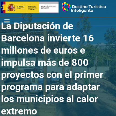
Saltar
Inicio
al
contenido
Menú
La Diputación de
Barcelona invierte 16
millones de euros e
impulsa más de 800
proyectos con el primer
programa para adaptar
los municipios al calor
extremo