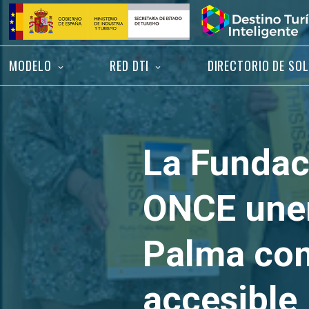
Saltar
Inicio
al
contenido
MODELO
RED DTI
DIRECTORIO DE SO
La Fundac
ONCE unen
Palma com
accesible