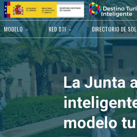
Saltar
Inicio
al
contenido
MODELO
RED DTI
DIRECTORIO DE SO
La Junta a
inteligen
modelo tu