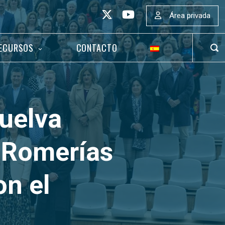
Área privada
ECURSOS
CONTACTO
ABR
BAR
DE
BÚS
Huelva
e Romerías
n el