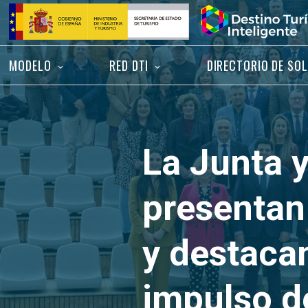
Saltar
Inicio
al
contenido
MODELO
RED DTI
DIRECTORIO DE SO
La Junta y
presentan
y destaca
impulso de