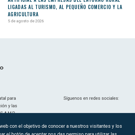
LIGADAS AL TURISMO, AL PEQUEÑO COMERCIO Y LA
AGRICULTURA
5 de agosto de 2026
tal para
Síguenos en redes sociales:
ión y las
S.A.M.P.
drid, T,
 web con el objetivo de conocer a nuestros visitantes y los
201.307.
ar el botón de aceptar nos das permiso para utilizar las