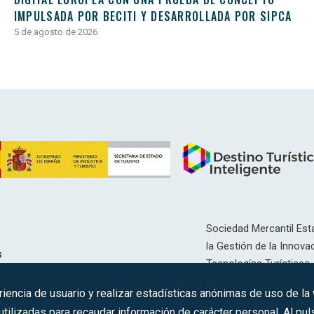
IMPULSADA POR BECITI Y DESARROLLADA POR SIPCA
5 de agosto de 2026
Sociedad Mercantil Esta
la Gestión de la Innovac
s
Tecnologías Turísticas, 
Inscrita en el R.M. de Ma
riencia de usuario y realizar estadísticas anónimas de uso de la
12593, Se. 8, F. 129, H. 
ilizadas para recaudar información de carácter personal. Al puls