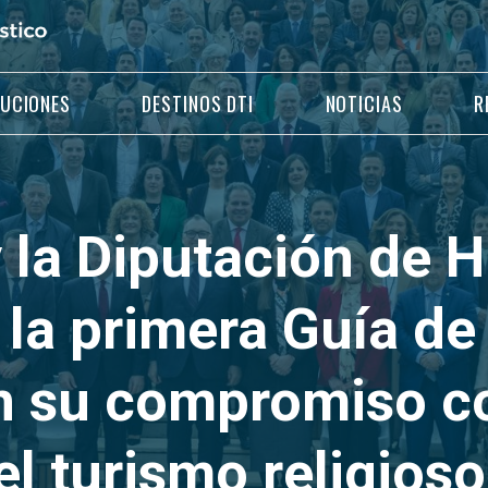
LUCIONES
DESTINOS DTI
NOTICIAS
R
 la Diputación de 
 la primera Guía d
n su compromiso co
l turismo religioso