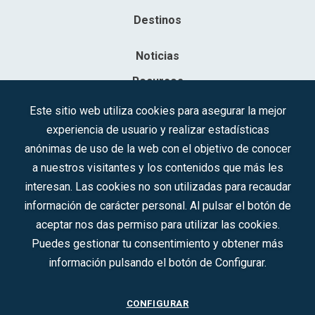
Destinos
Noticias
Recursos
Contacto
Este sitio web utiliza cookies para asegurar la mejor
experiencia de usuario y realizar estadísticas
Sociedad Mercantil Estatal para la Gestión de la Innovación y las
anónimas de uso de la web con el objetivo de conocer
Tecnologías Turísticas, S.A.M.P.
a nuestros visitantes y los contenidos que más les
Inscrita en el R.M. de Madrid, T, 12593, Se. 8, F. 129, H. 201.307.
interesan. Las cookies no son utilizadas para recaudar
C.I.F.: A-81/874.984
información de carácter personal. Al pulsar el botón de
aceptar nos das permiso para utilizar las cookies.
Síguenos en redes sociales:
Puedes gestionar tu consentimiento y obtener más
información pulsando el botón de Configurar.
CONTACTO
CONFIGURAR