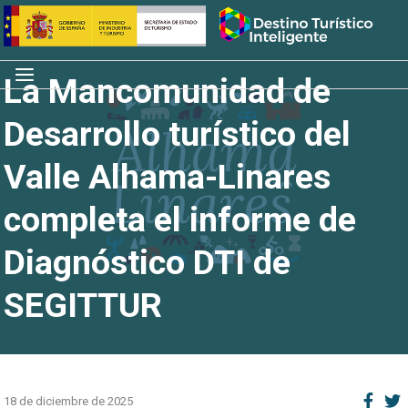
Saltar
Inicio
al
contenido
Menú
La Mancomunidad de
Desarrollo turístico del
Valle Alhama-Linares
completa el informe de
Diagnóstico DTI de
SEGITTUR
18 de diciembre de 2025