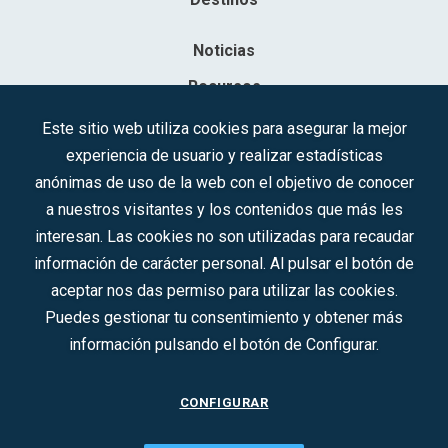
Noticias
Recursos
Contacto
Este sitio web utiliza cookies para asegurar la mejor
experiencia de usuario y realizar estadísticas
Sociedad Mercantil Estatal para la Gestión de la Innovación y las
anónimas de uso de la web con el objetivo de conocer
Tecnologías Turísticas, S.A.M.P.
a nuestros visitantes y los contenidos que más les
Inscrita en el R.M. de Madrid, T, 12593, Se. 8, F. 129, H. 201.307.
interesan. Las cookies no son utilizadas para recaudar
C.I.F.: A-81/874.984
información de carácter personal. Al pulsar el botón de
aceptar nos das permiso para utilizar las cookies.
Síguenos en redes sociales:
Puedes gestionar tu consentimiento y obtener más
información pulsando el botón de Configurar.
CONTACTO
CONFIGURAR