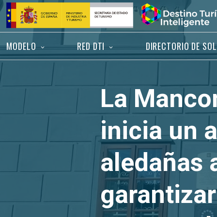
Saltar
Inicio
al
contenido
MODELO
RED DTI
DIRECTORIO DE SO
La Mancom
inicia un 
aledañas a
garantizar