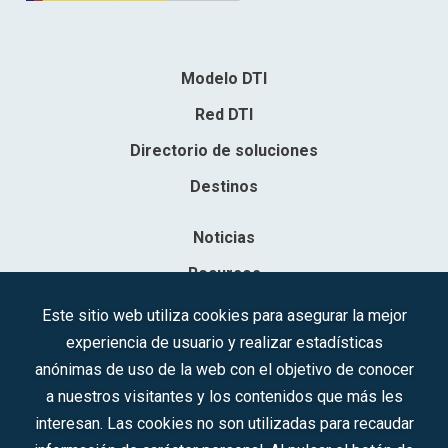
Modelo DTI
Red DTI
Directorio de soluciones
Destinos
Noticias
Recursos
Contacto
Este sitio web utiliza cookies para asegurar la mejor
experiencia de usuario y realizar estadísticas
Sociedad Mercantil Estatal para la Gestión de la Innovación y las
anónimas de uso de la web con el objetivo de conocer
Tecnologías Turísticas, S.A.M.P.
a nuestros visitantes y los contenidos que más les
Inscrita en el R.M. de Madrid, T, 12593, Se. 8, F. 129, H. 201.307.
interesan. Las cookies no son utilizadas para recaudar
C.I.F.: A-81/874.984