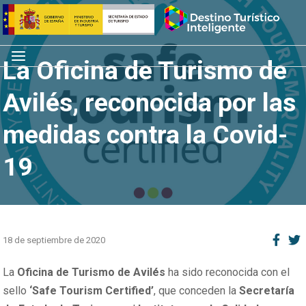
Saltar
Inicio
al
contenido
Menú
La Oficina de Turismo de
Avilés, reconocida por las
medidas contra la Covid-
19
18 de septiembre de 2020
La
Oficina de Turismo de Avilés
ha sido reconocida con el
sello
‘Safe Tourism Certified’
, que conceden la
Secretaría