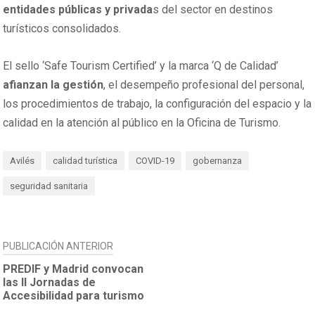
entidades públicas y privada
s del sector en destinos
turísticos consolidados.
El sello ‘Safe Tourism Certified’ y la marca ‘Q de Calidad’
afianzan la gestión
, el desempeño profesional del personal,
los procedimientos de trabajo, la configuración del espacio y la
calidad en la atención al público en la Oficina de Turismo.
Avilés
calidad turística
COVID-19
gobernanza
seguridad sanitaria
NAVEGACIÓN
PUBLICACIÓN ANTERIOR
DE
PREDIF y Madrid convocan
las II Jornadas de
ENTRADAS
Accesibilidad para turismo