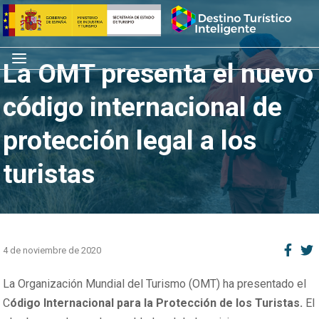
Saltar
Inicio
al
contenido
Menú
La OMT presenta el nuevo
código internacional de
protección legal a los
turistas
4 de noviembre de 2020
La Organización Mundial del Turismo (OMT) ha presentado el
C
ódigo Internacional para la Protección de los Turistas.
El