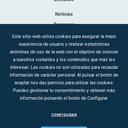
Noticias
Recursos
Contacto
Este sitio web utiliza cookies para asegurar la mejor
experiencia de usuario y realizar estadísticas
Sociedad Mercantil Estatal para la Gestión de la Innovación y las
anónimas de uso de la web con el objetivo de conocer
Tecnologías Turísticas, S.A.M.P.
a nuestros visitantes y los contenidos que más les
Inscrita en el R.M. de Madrid, T, 12593, Se. 8, F. 129, H. 201.307.
interesan. Las cookies no son utilizadas para recaudar
C.I.F.: A-81/874.984
información de carácter personal. Al pulsar el botón de
aceptar nos das permiso para utilizar las cookies.
Síguenos en redes sociales:
Puedes gestionar tu consentimiento y obtener más
información pulsando el botón de Configurar.
CONTACTO
CONFIGURAR