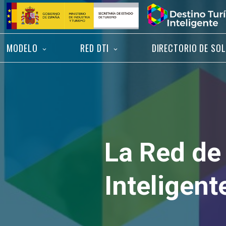
Saltar
Inicio
al
contenido
MODELO
RED DTI
DIRECTORIO DE SO
La Red de 
Inteligen