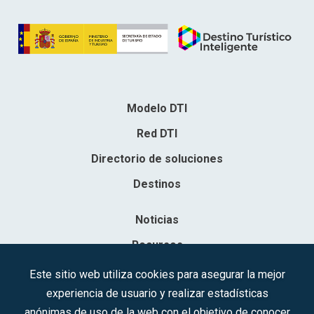
Modelo DTI
Red DTI
Directorio de soluciones
Destinos
Noticias
Recursos
Contacto
Este sitio web utiliza cookies para asegurar la mejor
experiencia de usuario y realizar estadísticas
Sociedad Mercantil Estatal para la Gestión de la Innovación y las
anónimas de uso de la web con el objetivo de conocer