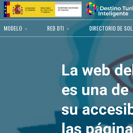
Saltar
Inicio
al
contenido
MODELO
RED DTI
DIRECTORIO DE SO
La web de
es una de 
su accesib
las página