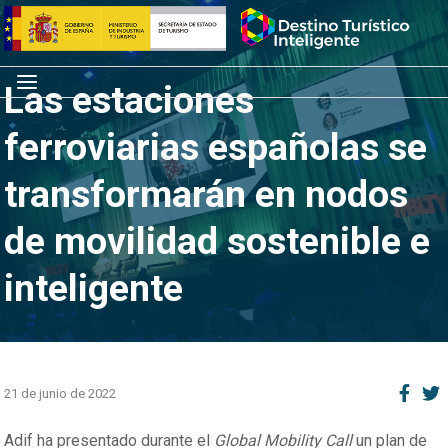
Saltar
Inicio
al
contenido
Menú
Las estaciones
ferroviarias españolas se
transformarán en nodos
de movilidad sostenible e
inteligente
21 de junio de 2022
Adif ha presentado durante el
Global Mobility Call
un plan de