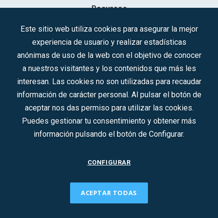
Recursos
Contacto
Este sitio web utiliza cookies para asegurar la mejor
experiencia de usuario y realizar estadísticas
Sociedad Mercantil Estatal para la Gestión de la Innovación y las
anónimas de uso de la web con el objetivo de conocer
Tecnologías Turísticas, S.A.M.P.
a nuestros visitantes y los contenidos que más les
Inscrita en el R.M. de Madrid, T, 12593, Se. 8, F. 129, H. 201.307.
interesan. Las cookies no son utilizadas para recaudar
C.I.F.: A-81/874.984
información de carácter personal. Al pulsar el botón de
aceptar nos das permiso para utilizar las cookies.
Síguenos en redes sociales:
Puedes gestionar tu consentimiento y obtener más
información pulsando el botón de Configurar.
CONTACTO
CONFIGURAR
ACEPTAR TODAS
2022 © DTI · Todos los derechos reservados ·
Aviso legal
·
Política de privacidad
·
Política de Cookies