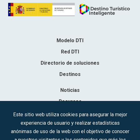
Modelo DTI
Red DTI
Directorio de soluciones
Destinos
Noticias
Recursos
Contacto
Este sitio web utiliza cookies para asegurar la mejor
experiencia de usuario y realizar estadísticas
Sociedad Mercantil Estatal para la Gestión de la Innovación y las
anónimas de uso de la web con el objetivo de conocer
Tecnologías Turísticas, S.A.M.P.
a nuestros visitantes y los contenidos que más les