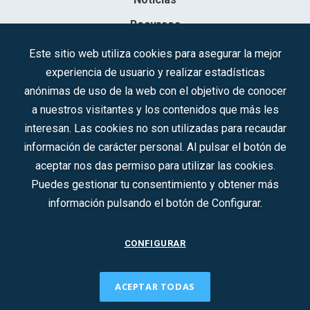
Recursos
Contacto
Este sitio web utiliza cookies para asegurar la mejor
experiencia de usuario y realizar estadísticas
Sociedad Mercantil Estatal para la Gestión de la Innovación y las
anónimas de uso de la web con el objetivo de conocer
Tecnologías Turísticas, S.A.M.P.
a nuestros visitantes y los contenidos que más les
Inscrita en el R.M. de Madrid, T, 12593, Se. 8, F. 129, H. 201.307.
interesan. Las cookies no son utilizadas para recaudar
C.I.F.: A-81/874.984
información de carácter personal. Al pulsar el botón de
aceptar nos das permiso para utilizar las cookies.
Síguenos en redes sociales:
Puedes gestionar tu consentimiento y obtener más
información pulsando el botón de Configurar.
CONTACTO
CONFIGURAR
ACEPTAR TODAS
2022 © DTI · Todos los derechos reservados ·
Aviso legal
·