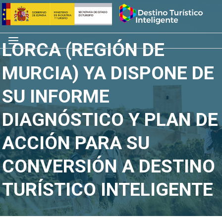
Saltar
Inicio
al
contenido
Menú
LORCA (REGIÓN DE
MURCIA) YA DISPONE DE
SU INFORME
DIAGNÓSTICO Y PLAN DE
ACCIÓN PARA SU
CONVERSIÓN A DESTINO
TURÍSTICO INTELIGENTE