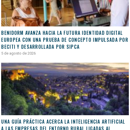
BENIDORM AVANZA HACIA LA FUTURA IDENTIDAD DIGITAL
EUROPEA CON UNA PRUEBA DE CONCEPTO IMPULSADA POR
BECITI Y DESARROLLADA POR SIPCA
5 de agosto de 2026
UNA GUÍA PRÁCTICA ACERCA LA INTELIGENCIA ARTIFICIAL
A LAS EMPRESAS DEL ENTORNO RURAL LIGADAS AL