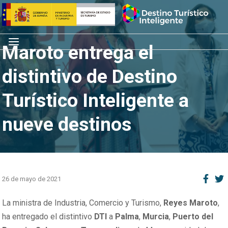
Saltar
Inicio
al
contenido
Menú
Maroto entrega el
distintivo de Destino
Turístico Inteligente a
nueve destinos
26 de mayo de 2021
La ministra de Industria, Comercio y Turismo,
Reyes Maroto
,
ha entregado el distintivo
DTI
a
Palma
,
Murcia
,
Puerto
del