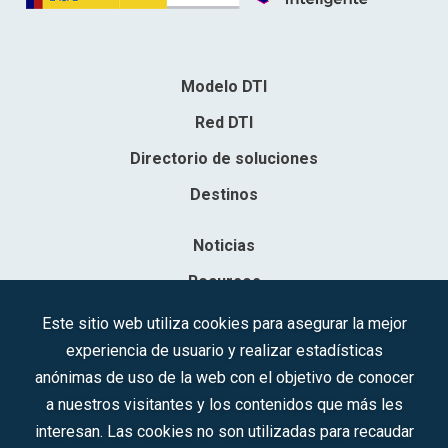
Modelo DTI
Red DTI
Directorio de soluciones
Destinos
Noticias
Recursos
Contacto
Este sitio web utiliza cookies para asegurar la mejor
experiencia de usuario y realizar estadísticas
Sociedad Mercantil Estatal para la Gestión de la Innovación y las
anónimas de uso de la web con el objetivo de conocer
Tecnologías Turísticas, S.A.M.P.
a nuestros visitantes y los contenidos que más les
Inscrita en el R.M. de Madrid, T, 12593, Se. 8, F. 129, H. 201.307.
interesan. Las cookies no son utilizadas para recaudar
C.I.F.: A-81/874.984