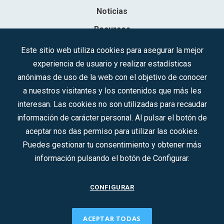
Noticias
Recursos
Contacto
Este sitio web utiliza cookies para asegurar la mejor
experiencia de usuario y realizar estadísticas
Sociedad Mercantil Estatal para la Gestión de la Innovación y las
anónimas de uso de la web con el objetivo de conocer
Tecnologías Turísticas, S.A.M.P.
a nuestros visitantes y los contenidos que más les
Inscrita en el R.M. de Madrid, T, 12593, Se. 8, F. 129, H. 201.307.
interesan. Las cookies no son utilizadas para recaudar
C.I.F.: A-81/874.984
información de carácter personal. Al pulsar el botón de
aceptar nos das permiso para utilizar las cookies.
Síguenos en redes sociales:
Puedes gestionar tu consentimiento y obtener más
información pulsando el botón de Configurar.
CONTACTO
CONFIGURAR
ACEPTAR TODAS
2022 © DTI · Todos los derechos reservados ·
Aviso legal
·