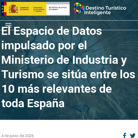
Saltar
Inicio
al
contenido
Menú
El Espacio de Datos
impulsado por el
Ministerio de Industria y
Turismo se sitúa entre los
10 más relevantes de
toda España
4 de junio de 2026