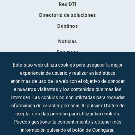
Red DTI
Directorio de soluciones
Destinos
Noticias
Recursos
Contacto
Este sitio web utiliza cookies para asegurar la mejor
experiencia de usuario y realizar estadísticas
Sociedad Mercantil Estatal para la Gestión de la Innovación y las
anónimas de uso de la web con el objetivo de conocer
Tecnologías Turísticas, S.A.M.P.
a nuestros visitantes y los contenidos que más les
Inscrita en el R.M. de Madrid, T, 12593, Se. 8, F. 129, H. 201.307.
interesan. Las cookies no son utilizadas para recaudar
C.I.F.: A-81/874.984
información de carácter personal. Al pulsar el botón de
aceptar nos das permiso para utilizar las cookies.
Síguenos en redes sociales:
Puedes gestionar tu consentimiento y obtener más
información pulsando el botón de Configurar.