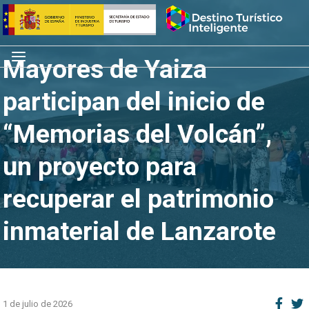
Saltar
Inicio
al
contenido
Menú
Mayores de Yaiza
participan del inicio de
“Memorias del Volcán”,
un proyecto para
recuperar el patrimonio
inmaterial de Lanzarote
1 de julio de 2026