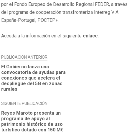
por el Fondo Europeo de Desarrollo Regional FEDER, a través
del programa de cooperación transfronteriza Interreg V A
España-Portugal, POCTEP».
Acceda a la información en el siguiente
enlace
.
NAVEGACIÓN
PUBLICACIÓN ANTERIOR
DE
El Gobierno lanza una
convocatoria de ayudas para
ENTRADAS
conexiones que acelera el
despliegue del 5G en zonas
rurales
SIGUIENTE PUBLICACIÓN
Reyes Maroto presenta un
programa de apoyo al
patrimonio histórico de uso
turístico dotado con 150 M€