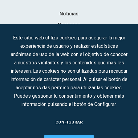
Noticias
Recursos
Contacto
Este sitio web utiliza cookies para asegurar la mejor
experiencia de usuario y realizar estadísticas
Sociedad Mercantil Estatal para la Gestión de la Innovación y las
anónimas de uso de la web con el objetivo de conocer
Tecnologías Turísticas, S.A.M.P.
a nuestros visitantes y los contenidos que más les
Inscrita en el R.M. de Madrid, T, 12593, Se. 8, F. 129, H. 201.307.
interesan. Las cookies no son utilizadas para recaudar
C.I.F.: A-81/874.984
información de carácter personal. Al pulsar el botón de
aceptar nos das permiso para utilizar las cookies.
Síguenos en redes sociales:
Puedes gestionar tu consentimiento y obtener más
información pulsando el botón de Configurar.
CONTACTO
CONFIGURAR