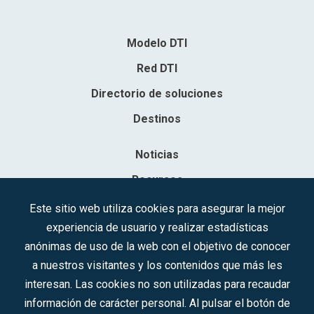
Modelo DTI
Red DTI
Directorio de soluciones
Destinos
Noticias
Recursos
Contacto
Este sitio web utiliza cookies para asegurar la mejor
experiencia de usuario y realizar estadísticas
Sociedad Mercantil Estatal para la Gestión de la Innovación y las
anónimas de uso de la web con el objetivo de conocer
Tecnologías Turísticas, S.A.M.P.
a nuestros visitantes y los contenidos que más les
Inscrita en el R.M. de Madrid, T, 12593, Se. 8, F. 129, H. 201.307.
interesan. Las cookies no son utilizadas para recaudar
C.I.F.: A-81/874.984
información de carácter personal. Al pulsar el botón de