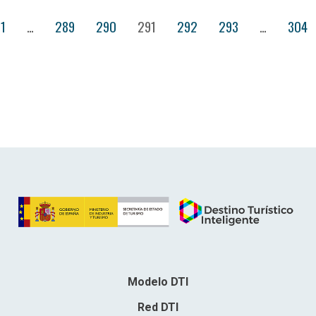
1
…
289
290
291
292
293
…
304
Modelo DTI
Red DTI