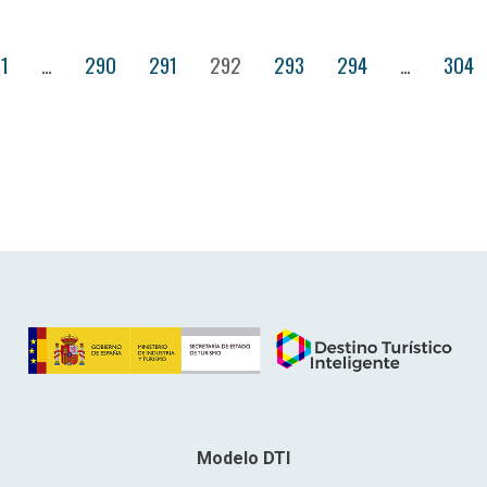
1
…
290
291
292
293
294
…
304
Modelo DTI