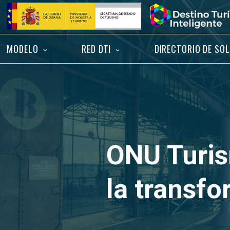
Saltar
Inicio
al
contenido
MODELO
RED DTI
DIRECTORIO DE SO
ONU Turism
la transfo