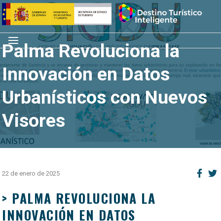
Saltar
Inicio
al
contenido
Menú
Palma Revoluciona la
Innovación en Datos
Urbanísticos con Nuevos
Visores
22 de enero de 2025
> PALMA REVOLUCIONA LA
INNOVACIÓN EN DATOS