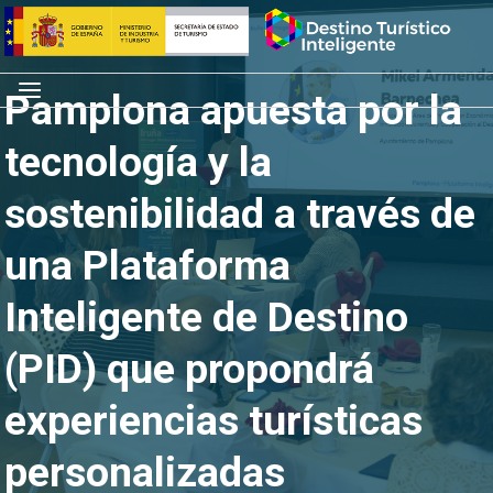
Saltar
Inicio
al
contenido
Menú
Pamplona apuesta por la
tecnología y la
sostenibilidad a través de
una Plataforma
Inteligente de Destino
(PID) que propondrá
experiencias turísticas
personalizadas