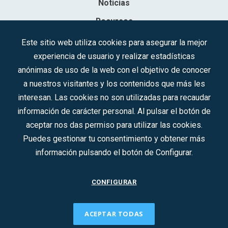
Noticias
Recursos
Contacto
Este sitio web utiliza cookies para asegurar la mejor
experiencia de usuario y realizar estadísticas
Sociedad Mercantil Estatal para la Gestión de la Innovación y las
anónimas de uso de la web con el objetivo de conocer
Tecnologías Turísticas, S.A.M.P.
a nuestros visitantes y los contenidos que más les
Inscrita en el R.M. de Madrid, T, 12593, Se. 8, F. 129, H. 201.307.
interesan. Las cookies no son utilizadas para recaudar
C.I.F.: A-81/874.984
información de carácter personal. Al pulsar el botón de
aceptar nos das permiso para utilizar las cookies.
Síguenos en redes sociales:
Puedes gestionar tu consentimiento y obtener más
información pulsando el botón de Configurar.
CONTACTO
CONFIGURAR
ACEPTAR TODAS
2022 © DTI · Todos los derechos reservados ·
Aviso legal
·