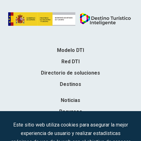
Modelo DTI
Red DTI
Directorio de soluciones
Destinos
Noticias
Recursos
Contacto
Este sitio web utiliza cookies para asegurar la mejor
experiencia de usuario y realizar estadísticas
Sociedad Mercantil Estatal para la Gestión de la Innovación y las