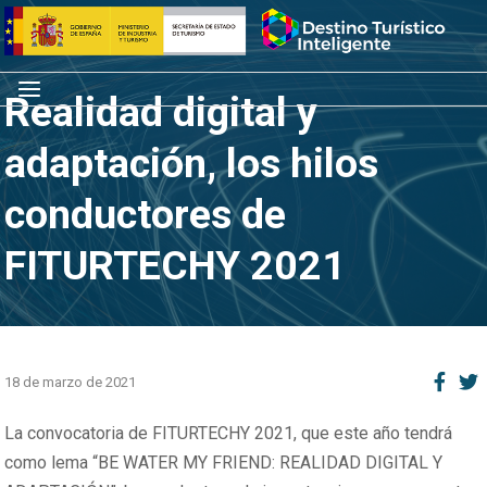
Saltar
Inicio
al
contenido
Menú
Realidad digital y
adaptación, los hilos
conductores de
FITURTECHY 2021
18 de marzo de 2021
La convocatoria de FITURTECHY 2021, que este año tendrá
como lema “BE WATER MY FRIEND: REALIDAD DIGITAL Y