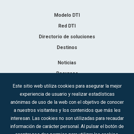
Modelo DTI
Red DTI
Directorio de soluciones
Destinos
Noticias
Recursos
Contacto
Este sitio web utiliza cookies para asegurar la mejor
experiencia de usuario y realizar estadísticas
Sociedad Mercantil Estatal para la Gestión de la Innovación y las
anónimas de uso de la web con el objetivo de conocer
Tecnologías Turísticas, S.A.M.P.
a nuestros visitantes y los contenidos que más les
Inscrita en el R.M. de Madrid, T, 12593, Se. 8, F. 129, H. 201.307.
interesan. Las cookies no son utilizadas para recaudar
C.I.F.: A-81/874.984
información de carácter personal. Al pulsar el botón de