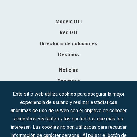
Modelo DTI
Red DTI
Directorio de soluciones
Destinos
Noticias
Recursos
Contacto
Este sitio web utiliza cookies para asegurar la mejor
experiencia de usuario y realizar estadísticas
Sociedad Mercantil Estatal para la Gestión de la Innovación y las
anónimas de uso de la web con el objetivo de conocer
Tecnologías Turísticas, S.A.M.P.
a nuestros visitantes y los contenidos que más les
Inscrita en el R.M. de Madrid, T, 12593, Se. 8, F. 129, H. 201.307.
interesan. Las cookies no son utilizadas para recaudar
C.I.F.: A-81/874.984
información de carácter personal. Al pulsar el botón de