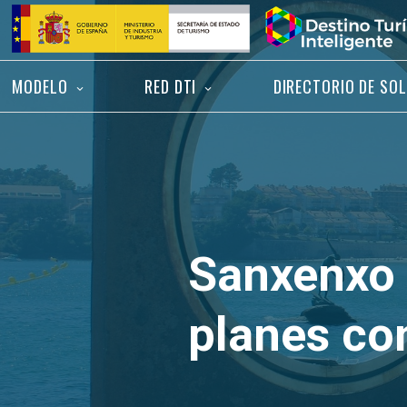
Saltar
Inicio
al
contenido
MODELO
RED DTI
DIRECTORIO DE SO
Sanxenxo e
planes con