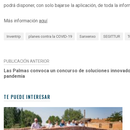
podrá disponer, con solo bajarse la aplicación, de toda la inf
Más información
aquí
Inventrip
planes contra la COVID-19
Sanxenxo
SEGITTUR
T
NAVEGACIÓN
PUBLICACIÓN ANTERIOR
DE
Las Palmas convoca un concurso de soluciones innovado
pandemia
ENTRADAS
TE PUEDE INTERESAR