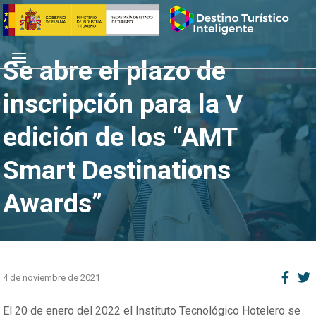
Saltar
Inicio
al
contenido
Menú
Se abre el plazo de
inscripción para la V
edición de los “AMT
Smart Destinations
Awards”
4 de noviembre de 2021
El 20 de enero del 2022 el Instituto Tecnológico Hotelero se