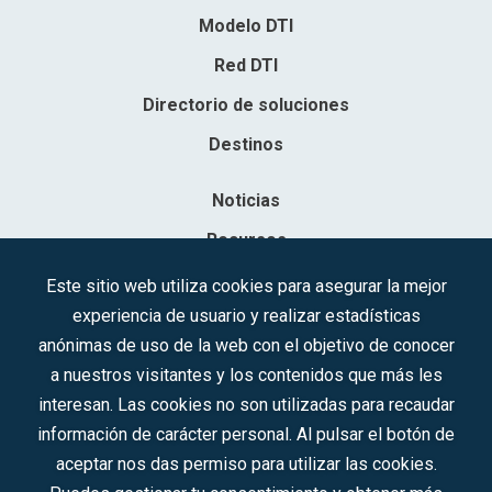
Modelo DTI
Red DTI
Directorio de soluciones
Destinos
Noticias
Recursos
Contacto
Este sitio web utiliza cookies para asegurar la mejor
experiencia de usuario y realizar estadísticas
Sociedad Mercantil Estatal para la Gestión de la Innovación y las
anónimas de uso de la web con el objetivo de conocer
Tecnologías Turísticas, S.A.M.P.
a nuestros visitantes y los contenidos que más les
Inscrita en el R.M. de Madrid, T, 12593, Se. 8, F. 129, H. 201.307.
interesan. Las cookies no son utilizadas para recaudar
C.I.F.: A-81/874.984
información de carácter personal. Al pulsar el botón de
aceptar nos das permiso para utilizar las cookies.
Síguenos en redes sociales: