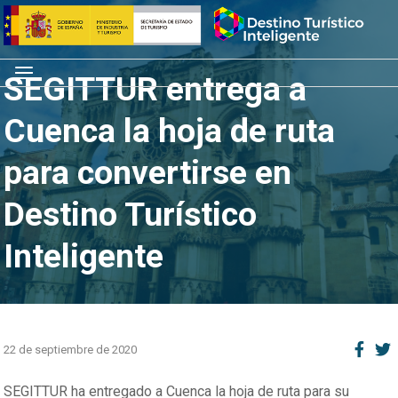
Saltar
Inicio
al
contenido
Menú
SEGITTUR entrega a
Cuenca la hoja de ruta
para convertirse en
Destino Turístico
Inteligente
22 de septiembre de 2020
SEGITTUR ha entregado a Cuenca la hoja de ruta para su