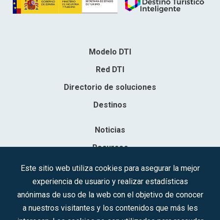
Modelo DTI
Red DTI
Directorio de soluciones
Destinos
Noticias
Recursos
Contacto
Este sitio web utiliza cookies para asegurar la mejor
experiencia de usuario y realizar estadísticas
Sociedad Mercantil Estatal para la Gestión de la Innovación y las
anónimas de uso de la web con el objetivo de conocer
Tecnologías Turísticas, S.A.M.P.
a nuestros visitantes y los contenidos que más les
Inscrita en el R.M. de Madrid, T, 12593, Se. 8, F. 129, H. 201.307.