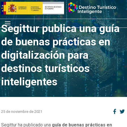
Saltar
Inicio
al
contenido
Menú
Segittur publica una guía
de buenas prácticas en
digitalización para
destinos turísticos
inteligentes
25 de noviembre de 2021
Segittur ha publicado una
guía de buenas prácticas en