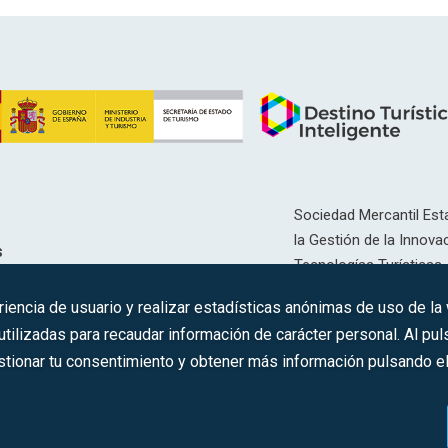
Sociedad Mercantil Esta
la Gestión de la Innovac
s
Tecnologías Turísticas, 
Inscrita en el R.M. de Ma
riencia de usuario y realizar estadísticas anónimas de uso de la
12593, Se. 8, F. 129, H. 
ilizadas para recaudar información de carácter personal. Al puls
tionar tu consentimiento y obtener más información pulsando el 
C.I.F.: A-81/874.984