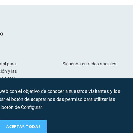
tal para
Síguenos en redes sociales:
ión y las
S.A.M.P.
drid, T,
 web con el objetivo de conocer a nuestros visitantes y los
201.307.
ar el botón de aceptar nos das permiso para utilizar las
CONTACTO
botón de Configurar.
ACEPTAR TODAS