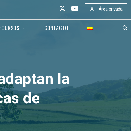
Área privada
ECURSOS
CONTACTO
ABR
BAR
DE
BÚS
adaptan la
cas de