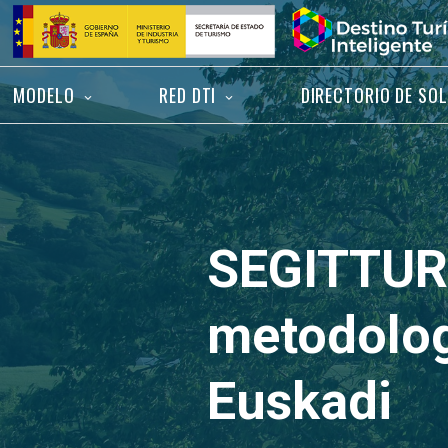
Saltar
Inicio
al
contenido
MODELO
RED DTI
DIRECTORIO DE SO
SEGITTUR 
metodolog
Euskadi