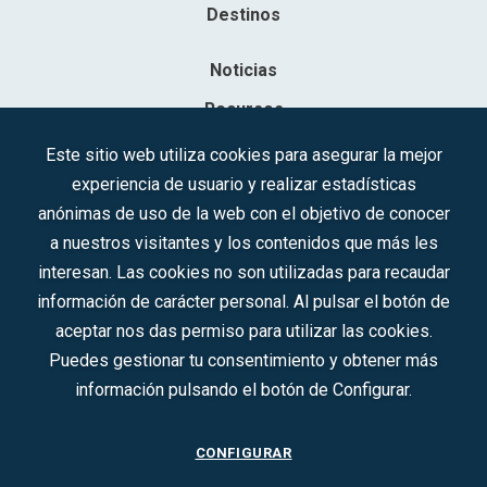
Destinos
Noticias
Recursos
Contacto
Este sitio web utiliza cookies para asegurar la mejor
experiencia de usuario y realizar estadísticas
Sociedad Mercantil Estatal para la Gestión de la Innovación y las
anónimas de uso de la web con el objetivo de conocer
Tecnologías Turísticas, S.A.M.P.
a nuestros visitantes y los contenidos que más les
Inscrita en el R.M. de Madrid, T, 12593, Se. 8, F. 129, H. 201.307.
interesan. Las cookies no son utilizadas para recaudar
C.I.F.: A-81/874.984
información de carácter personal. Al pulsar el botón de
aceptar nos das permiso para utilizar las cookies.
Síguenos en redes sociales:
Puedes gestionar tu consentimiento y obtener más
información pulsando el botón de Configurar.
CONTACTO
CONFIGURAR