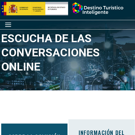
Saltar
Inicio
al
contenido
Menú
ESCUCHA DE LAS
CONVERSACIONES
ONLINE
INFORMACIÓN DEL