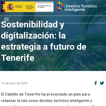
Saltar
Inicio
al
contenido
Menú
Sostenibilidad y
digitalización: la
estrategia a futuro de
Tenerife
16 de junio de 2020
El Cabildo de Tenerife ha presentado un plan para
relanzar la isla como destino turístico inteligente y