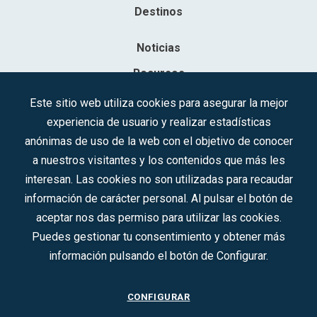
Destinos
Noticias
Recursos
Contacto
Este sitio web utiliza cookies para asegurar la mejor
experiencia de usuario y realizar estadísticas
Sociedad Mercantil Estatal para la Gestión de la Innovación y las
anónimas de uso de la web con el objetivo de conocer
Tecnologías Turísticas, S.A.M.P.
a nuestros visitantes y los contenidos que más les
Inscrita en el R.M. de Madrid, T, 12593, Se. 8, F. 129, H. 201.307.
interesan. Las cookies no son utilizadas para recaudar
C.I.F.: A-81/874.984
información de carácter personal. Al pulsar el botón de
aceptar nos das permiso para utilizar las cookies.
Síguenos en redes sociales:
Puedes gestionar tu consentimiento y obtener más
información pulsando el botón de Configurar.
CONTACTO
CONFIGURAR