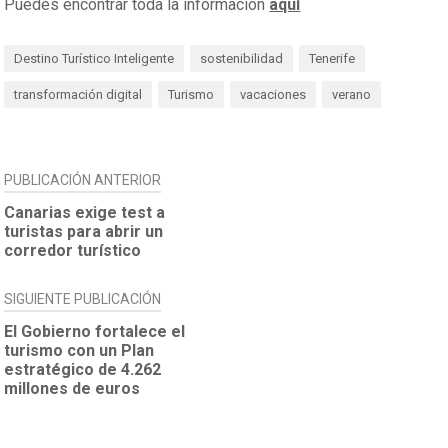
Puedes encontrar toda la información
aquí
Destino Turístico Inteligente
sostenibilidad
Tenerife
transformación digital
Turismo
vacaciones
verano
NAVEGACIÓN
PUBLICACIÓN ANTERIOR
DE
Canarias exige test a
turistas para abrir un
ENTRADAS
corredor turístico
SIGUIENTE PUBLICACIÓN
El Gobierno fortalece el
turismo con un Plan
estratégico de 4.262
millones de euros