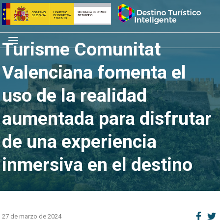
Saltar
Inicio
al
contenido
Menú
Turisme Comunitat
Valenciana fomenta el
uso de la realidad
aumentada para disfrutar
de una experiencia
inmersiva en el destino
27 de marzo de 2024