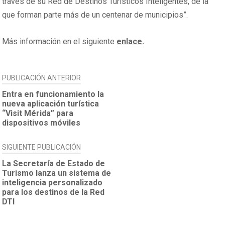
través de su Red de Destinos Turísticos Inteligentes, de la
que forman parte más de un centenar de municipios”.
Más información en el siguiente
enlace
.
NAVEGACIÓN
PUBLICACIÓN ANTERIOR
DE
Entra en funcionamiento la
nueva aplicación turística
ENTRADAS
“Visit Mérida” para
dispositivos móviles
SIGUIENTE PUBLICACIÓN
La Secretaría de Estado de
Turismo lanza un sistema de
inteligencia personalizado
para los destinos de la Red
DTI