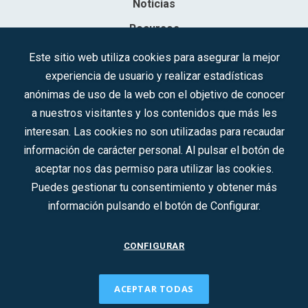
Noticias
Recursos
Contacto
Este sitio web utiliza cookies para asegurar la mejor
experiencia de usuario y realizar estadísticas
Sociedad Mercantil Estatal para la Gestión de la Innovación y las
anónimas de uso de la web con el objetivo de conocer
Tecnologías Turísticas, S.A.M.P.
a nuestros visitantes y los contenidos que más les
Inscrita en el R.M. de Madrid, T, 12593, Se. 8, F. 129, H. 201.307.
interesan. Las cookies no son utilizadas para recaudar
C.I.F.: A-81/874.984
información de carácter personal. Al pulsar el botón de
aceptar nos das permiso para utilizar las cookies.
Síguenos en redes sociales:
Puedes gestionar tu consentimiento y obtener más
información pulsando el botón de Configurar.
CONTACTO
CONFIGURAR
ACEPTAR TODAS
2022 © DTI · Todos los derechos reservados ·
Aviso legal
·