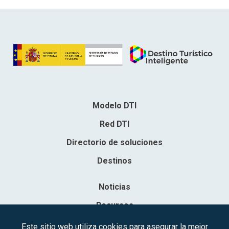
Modelo DTI
Red DTI
Directorio de soluciones
Destinos
Noticias
Recursos
Contacto
Este sitio web utiliza cookies para asegurar la mejor