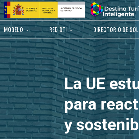
Saltar
Inicio
al
contenido
MODELO
RED DTI
DIRECTORIO DE SO
La UE est
para react
y sostenib