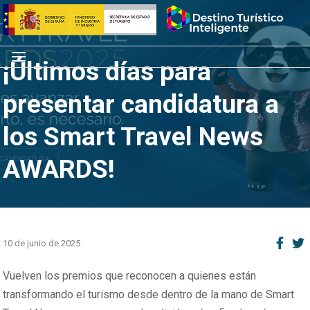
Saltar
Inicio
al
contenido
Menú
¡Últimos días para
presentar candidatura a
los Smart Travel News
AWARDS​!
10 de junio de 2025
Vuelven los premios que reconocen a quienes están
transformando el turismo desde dentro de la mano de Smart