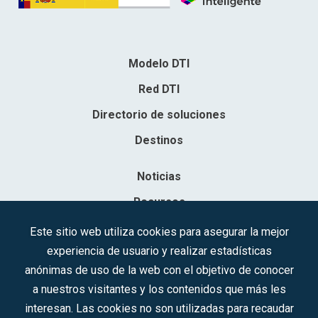
Modelo DTI
Red DTI
Directorio de soluciones
Destinos
Noticias
Recursos
Contacto
Este sitio web utiliza cookies para asegurar la mejor
experiencia de usuario y realizar estadísticas
Sociedad Mercantil Estatal para la Gestión de la Innovación y las
anónimas de uso de la web con el objetivo de conocer
Tecnologías Turísticas, S.A.M.P.
a nuestros visitantes y los contenidos que más les
Inscrita en el R.M. de Madrid, T, 12593, Se. 8, F. 129, H. 201.307.
interesan. Las cookies no son utilizadas para recaudar