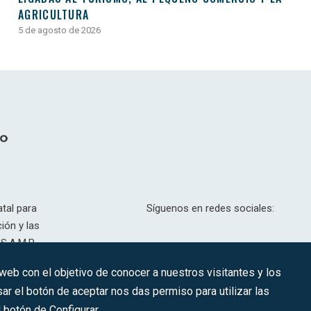
AGRICULTURA
5 de agosto de 2026
tal para
Síguenos en redes sociales:
ión y las
S.A.M.P.
drid, T,
 web con el objetivo de conocer a nuestros visitantes y los
201.307.
ar el botón de aceptar nos das permiso para utilizar las
CONTACTO
botón de Configurar.