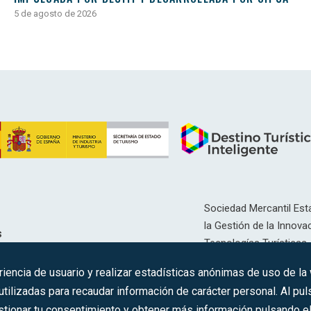
5 de agosto de 2026
Sociedad Mercantil Esta
la Gestión de la Innovac
s
Tecnologías Turísticas, 
Inscrita en el R.M. de Ma
riencia de usuario y realizar estadísticas anónimas de uso de la
12593, Se. 8, F. 129, H. 
ilizadas para recaudar información de carácter personal. Al puls
tionar tu consentimiento y obtener más información pulsando el 