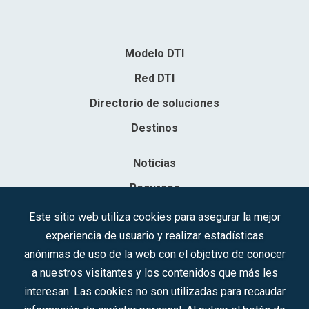
Modelo DTI
Red DTI
Directorio de soluciones
Destinos
Noticias
Recursos
Contacto
Este sitio web utiliza cookies para asegurar la mejor
experiencia de usuario y realizar estadísticas
Sociedad Mercantil Estatal para la Gestión de la Innovación y las
anónimas de uso de la web con el objetivo de conocer
Tecnologías Turísticas, S.A.M.P.
a nuestros visitantes y los contenidos que más les
Inscrita en el R.M. de Madrid, T, 12593, Se. 8, F. 129, H. 201.307.
interesan. Las cookies no son utilizadas para recaudar
C.I.F.: A-81/874.984